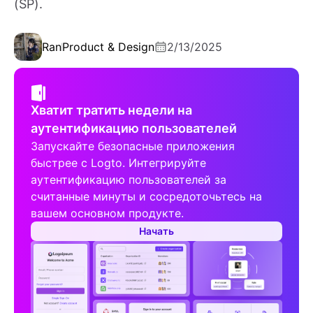
(SP).
Ran
Product & Design
2/13/2025
Хватит тратить недели на
аутентификацию пользователей
Запускайте безопасные приложения
быстрее с Logto. Интегрируйте
аутентификацию пользователей за
считанные минуты и сосредоточьтесь на
вашем основном продукте.
Начать