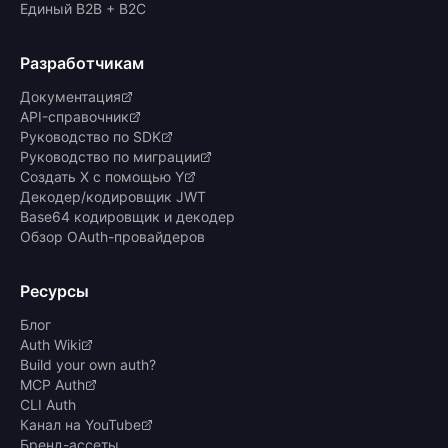
Единый B2B + B2C
Разработчикам
Документация
API-справочник
Руководство по SDK
Руководство по миграции
Создать X с помощью Y
Декодер/кодировщик JWT
Base64 кодировщик и декодер
Обзор OAuth-провайдеров
Ресурсы
Блог
Auth Wiki
Build your own auth?
MCP Auth
CLI Auth
Канал на YouTube
Бренд-ассеты