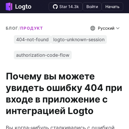
Star 14.3k
Войти
Начать
БЛОГ
/
ПРОДУКТ
Русский
404-not-found
logto-unknown-session
authorization-code-flow
Почему вы можете
увидеть ошибку 404 при
входе в приложение с
интеграцией Logto
Вы когда-нибудь сталкивались с ошибкой