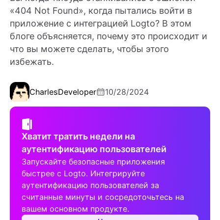
«404 Not Found», когда пытались войти в
приложение с интеграцией Logto? В этом
блоге объясняется, почему это происходит и
что вы можете сделать, чтобы этого
избежать.
Charles
Developer
10/28/2024
Хватит тратить недели на
аутентификацию пользователей
Запускайте безопасные приложения
быстрее с Logto. Интегрируйте
аутентификацию пользователей за
считанные минуты и сосредоточьтесь на
вашем основном продукте.