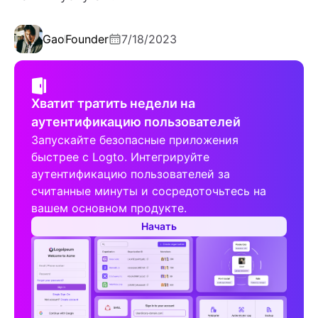
Gao
Founder
7/18/2023
Хватит тратить недели на
аутентификацию пользователей
Запускайте безопасные приложения
быстрее с Logto. Интегрируйте
аутентификацию пользователей за
считанные минуты и сосредоточьтесь на
вашем основном продукте.
Начать