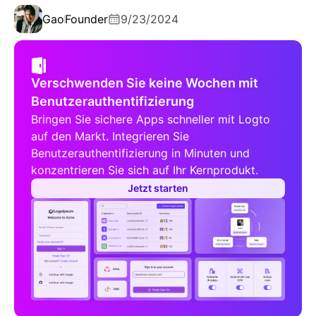
Gao
Founder
9/23/2024
Verschwenden Sie keine Wochen mit
Benutzerauthentifizierung
Bringen Sie sichere Apps schneller mit Logto
auf den Markt. Integrieren Sie
Benutzerauthentifizierung in Minuten und
konzentrieren Sie sich auf Ihr Kernprodukt.
Jetzt starten