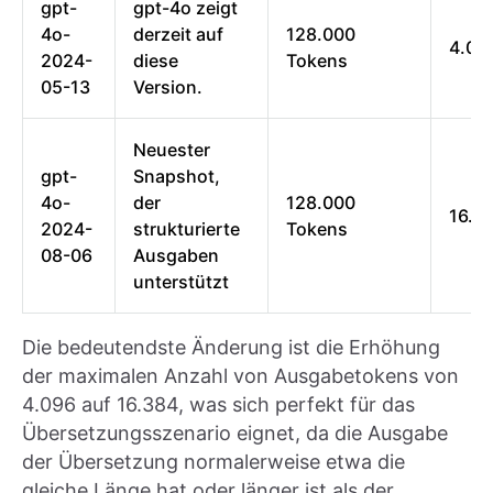
gpt-
gpt-4o zeigt
4o-
derzeit auf
128.000
4.09
2024-
diese
Tokens
05-13
Version.
Neuester
gpt-
Snapshot,
4o-
der
128.000
16.3
2024-
strukturierte
Tokens
08-06
Ausgaben
unterstützt
Die bedeutendste Änderung ist die Erhöhung
der maximalen Anzahl von Ausgabetokens von
4.096 auf 16.384, was sich perfekt für das
Übersetzungsszenario eignet, da die Ausgabe
der Übersetzung normalerweise etwa die
gleiche Länge hat oder länger ist als der