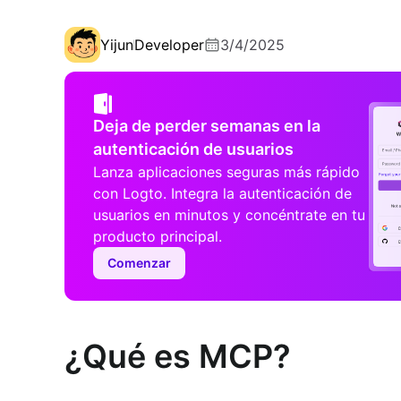
Yijun
Developer
3/4/2025
Deja de perder semanas en la
autenticación de usuarios
Lanza aplicaciones seguras más rápido
con Logto. Integra la autenticación de
usuarios en minutos y concéntrate en tu
producto principal.
Comenzar
¿Qué es MCP?