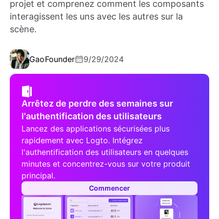
projet et comprenez comment les composants
interagissent les uns avec les autres sur la
scène.
Gao
Founder
9/29/2024
Arrêtez de perdre des semaines sur
l'authentification des utilisateurs
Lancez des applications sécurisées plus
rapidement avec Logto. Intégrez
l'authentification des utilisateurs en quelques
minutes et concentrez-vous sur votre produit
principal.
Commencer