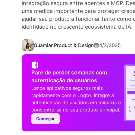
integração segura entre agentes e MCP. D
uma medida importante para proteger crede
ajudar seu produto a funcionar tanto com
identidade no crescente ecossistema de IA.
Guamian
Product & Design
4/2/2025
Pare de perder semanas com
autenticação de usuários
Lance aplicativos seguros mais
rapidamente com o Logto. Integre a
autenticação de usuários em minutos e
concentre-se no seu produto principal.
Começar