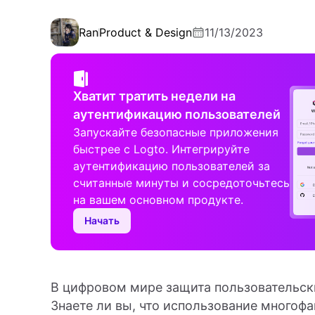
Ran
Product & Design
11/13/2023
Хватит тратить недели на
аутентификацию пользователей
Запускайте безопасные приложения
быстрее с Logto. Интегрируйте
аутентификацию пользователей за
считанные минуты и сосредоточьтесь
на вашем основном продукте.
Начать
В цифровом мире защита пользовательски
Знаете ли вы, что использование многоф