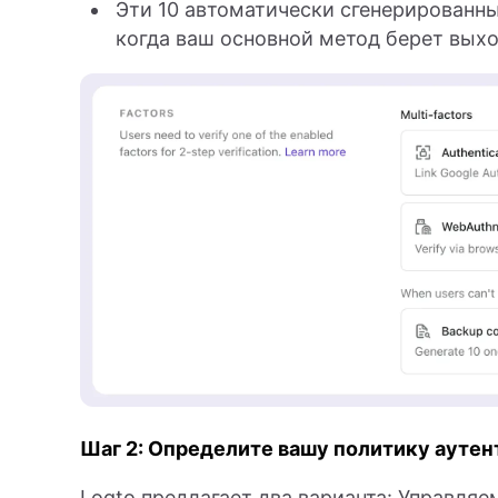
Эти 10 автоматически сгенерированн
когда ваш основной метод берет выхо
Шаг 2: Определите вашу политику ауте
Logto предлагает два варианта: Управля