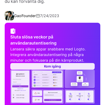
du kan förvänta dig.
Gao
Founder
7/24/2023
Sluta slösa veckor på
användarautentisering
Lansera säkra appar snabbare med Logto.
Integrera användarautentisering på några
minuter och fokusera på din kärnprodukt.
Kom igång