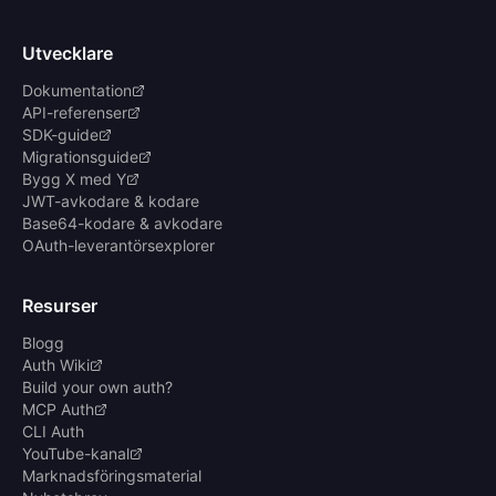
Utvecklare
Dokumentation
API-referenser
SDK-guide
Migrationsguide
Bygg X med Y
JWT-avkodare & kodare
Base64-kodare & avkodare
OAuth-leverantörsexplorer
Resurser
Blogg
Auth Wiki
Build your own auth?
MCP Auth
CLI Auth
YouTube-kanal
Marknadsföringsmaterial