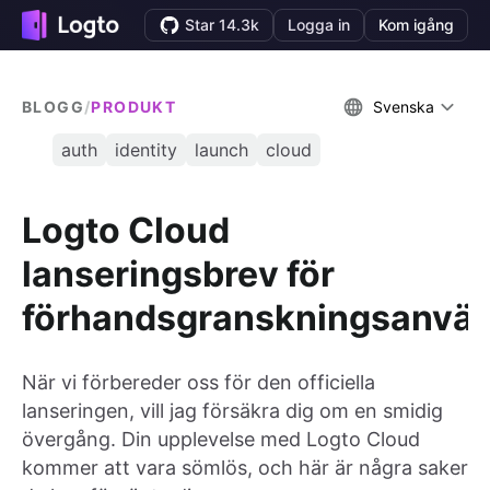
Star 14.3k
Logga in
Kom igång
BLOGG
/
PRODUKT
Svenska
auth
identity
launch
cloud
Logto Cloud
lanseringsbrev för
förhandsgranskningsanvä
När vi förbereder oss för den officiella
lanseringen, vill jag försäkra dig om en smidig
övergång. Din upplevelse med Logto Cloud
kommer att vara sömlös, och här är några saker