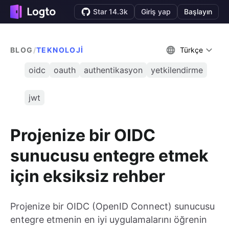
Star 14.3k
Giriş yap
Başlayın
BLOG
/
TEKNOLOJI
Türkçe
oidc
oauth
authentikasyon
yetkilendirme
jwt
Projenize bir OIDC
sunucusu entegre etmek
için eksiksiz rehber
Projenize bir OIDC (OpenID Connect) sunucusu
entegre etmenin en iyi uygulamalarını öğrenin