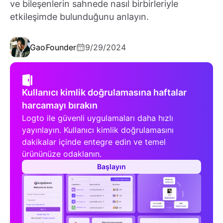
ve bileşenlerin sahnede nasıl birbirleriyle
etkileşimde bulunduğunu anlayın.
Gao
Founder
9/29/2024
Kullanıcı kimlik doğrulamasına haftalar
harcamayı bırakın
Logto ile güvenli uygulamaları daha hızlı
yayınlayın. Kullanıcı kimlik doğrulamasını
dakikalar içinde entegre edin ve temel
ürününüze odaklanın.
Başlayın