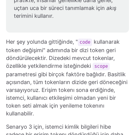
pratikte, insanlar genellikle daha genel,
uçtan uca bir süreci tanımlamak için
akış
terimini kullanır.
Her şey yolunda gittiğinde, "
kullanarak
code
token değişimi" adımında bir dizi token geri
döndürülecektir. Dizedeki mevcut tokenlar,
özellikle yetkilendirme isteğindeki
scope
parametresi gibi birçok faktöre bağlıdır. Basitlik
açısından, tüm tokenların dizide geri döneceğini
varsayıyoruz. Erişim tokenı sona erdiğinde,
istemci, kullanıcı etkileşimi olmadan yeni bir
token seti almak için yenileme tokenını
kullanabilir.
Senaryo 3 için, istemci kimlik bilgileri hibe
sadece bir erişim tokenı döndürdüğü için daha