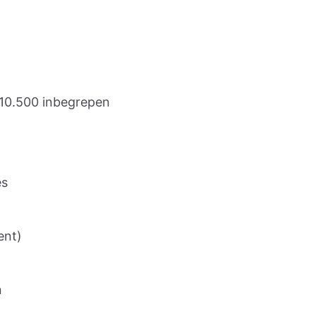
 10.500 inbegrepen
es
ent)
n