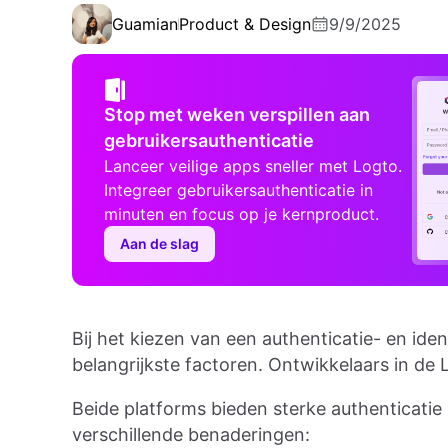
Guamian
Product & Design
9/9/2025
Stop met weken verspillen aan
gebruikersauthenticatie
Lanceer veilige apps sneller met Logto.
Integreer gebruikersauthenticatie in
minuten en focus op je kernproduct.
Aan de slag
Bij het kiezen van een authenticatie- en iden
belangrijkste factoren. Ontwikkelaars in d
Beide platforms bieden sterke authenticatie
verschillende benaderingen: