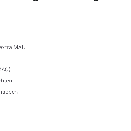
r extra MAU
 MAO)
chten
chappen