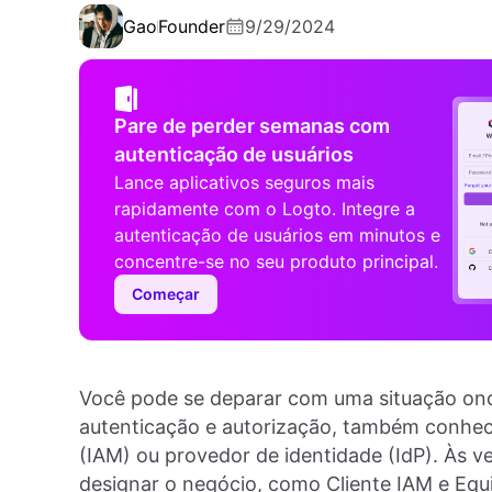
Gao
Founder
9/29/2024
Pare de perder semanas com
autenticação de usuários
Lance aplicativos seguros mais
rapidamente com o Logto. Integre a
autenticação de usuários em minutos e
concentre-se no seu produto principal.
Começar
Você pode se deparar com uma situação ond
autenticação e autorização, também conhe
(IAM) ou provedor de identidade (IdP). Às 
designar o negócio, como Cliente IAM e Equ