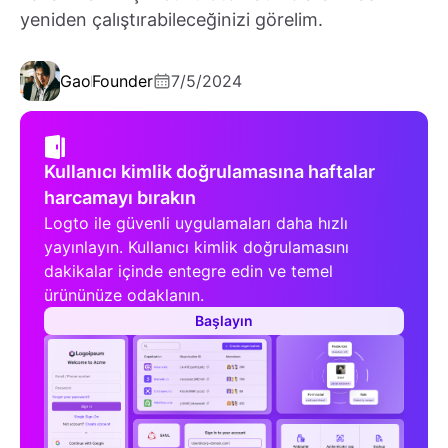
yeniden çalıştırabileceğinizi görelim.
Gao
Founder
7/5/2024
Kullanıcı kimlik doğrulamasına haftalar
harcamayı bırakın
Logto ile güvenli uygulamaları daha hızlı
yayınlayın. Kullanıcı kimlik doğrulamasını
dakikalar içinde entegre edin ve temel
ürününüze odaklanın.
Başlayın