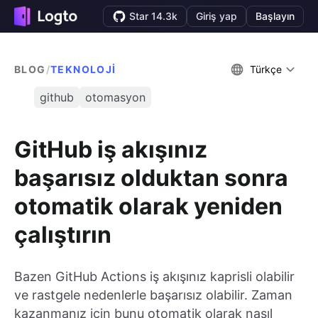
Star 14.3k
Giriş yap
Başlayın
BLOG
/
TEKNOLOJI
Türkçe
github
otomasyon
GitHub iş akışınız
başarısız olduktan sonra
otomatik olarak yeniden
çalıştırın
Bazen GitHub Actions iş akışınız kaprisli olabilir
ve rastgele nedenlerle başarısız olabilir. Zaman
kazanmanız için bunu otomatik olarak nasıl