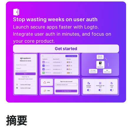
Stop wasting weeks on user auth
Launch secure apps faster with Logto.
Integrate user auth in minutes, and focus on
your core product.
Get started
摘要