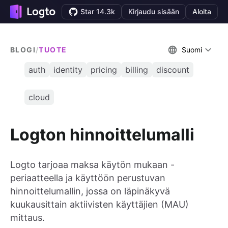
Star 14.3k
Kirjaudu sisään
Aloita
BLOGI
/
TUOTE
Suomi
auth
identity
pricing
billing
discount
cloud
Logton hinnoittelumalli
Logto tarjoaa maksa käytön mukaan -
periaatteella ja käyttöön perustuvan
hinnoittelumallin, jossa on läpinäkyvä
kuukausittain aktiivisten käyttäjien (MAU)
mittaus.