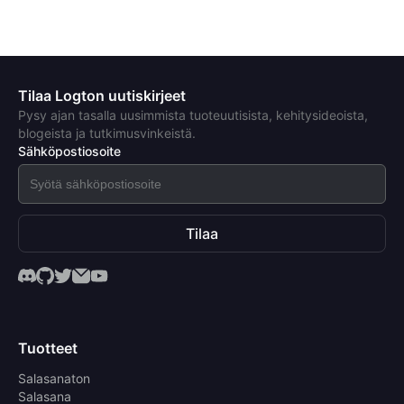
Tilaa Logton uutiskirjeet
Pysy ajan tasalla uusimmista tuoteuutisista, kehitysideoista,
blogeista ja tutkimusvinkeistä.
Sähköpostiosoite
Tilaa
Tuotteet
Salasanaton
Salasana