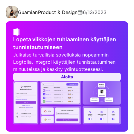
Guamian
Product & Design
6/13/2023
Lopeta viikkojen tuhlaaminen käyttäjien
tunnistautumiseen
Julkaise turvallisia sovelluksia nopeammin
Logtolla. Integroi käyttäjien tunnistautuminen
minuuteissa ja keskity ydintuotteeseesi.
Aloita