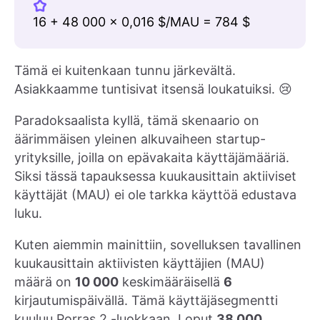
16 + 48 000 × 0,016 $/MAU = 784 $
Tämä ei kuitenkaan tunnu järkevältä.
Asiakkaamme tuntisivat itsensä loukatuiksi. 😢
Paradoksaalista kyllä, tämä skenaario on
äärimmäisen yleinen alkuvaiheen startup-
yrityksille, joilla on epävakaita käyttäjämääriä.
Siksi tässä tapauksessa kuukausittain aktiiviset
käyttäjät (MAU) ei ole tarkka käyttöä edustava
luku.
Kuten aiemmin mainittiin, sovelluksen tavallinen
kuukausittain aktiivisten käyttäjien (MAU)
määrä on
10 000
keskimääräisellä
6
kirjautumispäivällä. Tämä käyttäjäsegmentti
kuuluu Porras 2 -luokkaan. Loput
38 000