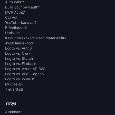
Auth Wiki
Build your own auth?
MCP Auth
CLI Auth
YouTube-kanava
Brändiassetit
Uutiskirje
Kirjautumiskokemuksen materiaalit
Avoin lähdekoodi
Logto vs. Auth0
Logto vs. Clerk
Logto vs. Stytch
Logto vs. Firebase
Logto vs. Azure AD B2C
Logto vs. AWS Cognito
Logto vs. WorkOS
Muutosloki
Tiekartta
Yritys
Asiakkaat