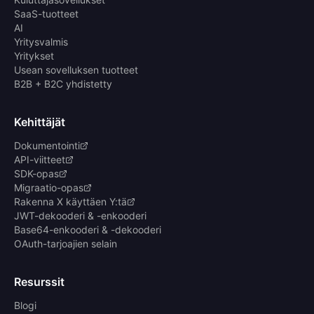
SaaS-tuotteet
AI
Yritysvalmis
Yritykset
Usean sovelluksen tuotteet
B2B + B2C yhdistetty
Kehittäjät
Dokumentointi
API-viitteet
SDK-opas
Migraatio-opas
Rakenna X käyttäen Y:tä
JWT-dekooderi & -enkooderi
Base64-enkooderi & -dekooderi
OAuth-tarjoajien selain
Resurssit
Blogi