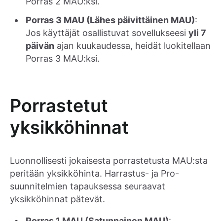
Porras 2 MAU:ksi.
Porras 3 MAU (Lähes päivittäinen MAU)
:
Jos käyttäjät osallistuvat sovellukseesi
yli 7
päivän
ajan kuukaudessa, heidät luokitellaan
Porras 3 MAU:ksi.
Porrastetut
yksikköhinnat
Luonnollisesti jokaisesta porrastetusta MAU:sta
peritään yksikköhinta. Harrastus- ja Pro-
suunnitelmien tapauksessa seuraavat
yksikköhinnat pätevät.
Porras 1 MAU (Satunnainen MAU)
: