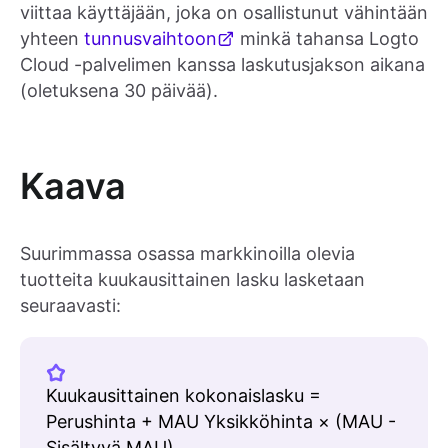
viittaa käyttäjään, joka on osallistunut vähintään
yhteen
tunnusvaihtoon
minkä tahansa Logto
Cloud -palvelimen kanssa laskutusjakson aikana
(oletuksena 30 päivää).
Kaava
Suurimmassa osassa markkinoilla olevia
tuotteita kuukausittainen lasku lasketaan
seuraavasti:
Kuukausittainen kokonaislasku =
Perushinta + MAU Yksikköhinta × (MAU -
Sisältyvä MAU)