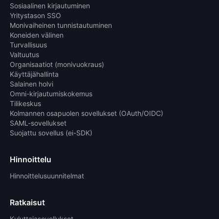
Sosiaalinen kirjautuminen
Yritystason SSO
Monivaiheinen tunnistautuminen
Koneiden välinen
Turvallisuus
Valtuutus
Organisaatiot (monivuokraus)
Käyttäjähallinta
Salainen holvi
Omni-kirjautumiskokemus
Tilikeskus
Kolmannen osapuolen sovellukset (OAuth/OIDC)
SAML-sovellukset
Suojattu sovellus (ei-SDK)
Hinnoittelu
Hinnoittelusuunnitelmat
Ratkaisut
Kuluttajasovellukset