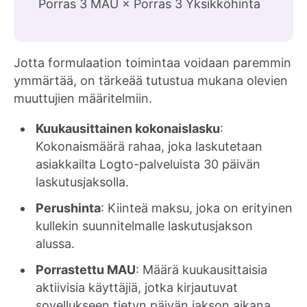
Porras 3 MAU × Porras 3 Yksikköhinta
Jotta formulaation toimintaa voidaan paremmin
ymmärtää, on tärkeää tutustua mukana olevien
muuttujien määritelmiin.
Kuukausittainen kokonaislasku
:
Kokonaismäärä rahaa, joka laskutetaan
asiakkailta Logto-palveluista 30 päivän
laskutusjaksolla.
Perushinta
: Kiinteä maksu, joka on erityinen
kullekin suunnitelmalle laskutusjakson
alussa.
Porrastettu MAU
: Määrä kuukausittaisia
aktiivisia käyttäjiä, jotka kirjautuvat
sovellukseen tietyn päivän jakson aikana